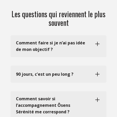
Les questions qui reviennent le plus
souvent
Comment faire si je n’ai pas idée
de mon objectif ?
Une séance est prévue pour ça. Si tu décides
d’aller plus loin après la séance découverte, je
t’aide à définir ton objectif avec plus de
90 jours, c'est un peu long ?
précision et d’impact.
Certains changements prennent du temps,
d’autres moins. La méthode de 90 jours
d’accompagnement a été éprouvée sur des
Comment savoir si
dizaines de personnes qui ont concrètement
l’accompagnement Ôsens
gagner en confiance, sérénité et motivation.
Sérénité me correspond ?