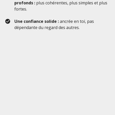
profonds :
plus cohérentes, plus simples et plus
fortes.
Une confiance solide :
ancrée en toi, pas
dépendante du regard des autres.
Ôsens Sérénité
3 mois d'accompagnement
individuel pour
t'aider à reprendre ta vie en main en éliminant
tes blocages intérieurs.
2290 €
TTC